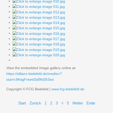
View the embedded image gallery online at:
https://allianz-bielefeld.de/medien?
start=3#sigFreeId3d9fd353ed
Copyright © FCG Bielefeld |
www.fcg-bielefeld.de
Start
Zurück
1
2
3
4
5
Weiter
Ende