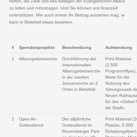
helfen, die Ziele und das Anliegen der Evangelischen Allianz
zu teilen und mitzutragen. Und Sie können uns finanziell
unterstützen. Wie auch immer Ihr Beitrag aussehen mag, er
kann in Bielefeld etwas bewirken.
#
Spendenprojekte
Beschreibung
Aufwendung
1
Allianzgebetswoche
Durchführung der
Print-Material
Internationalen
(2.500
Allianzgebetswoche
Programmflyer),
in der zweiten
Miete für die
Januarwoche an 2
Nutzung des
Orten in Bielefeld
Sitzungssaals d
Neuen Rathaus
für das «Gebet f
die Stadt»
2
Open Air-
Der alljährliche
Print-Material (
Gottesdienst
Gottesdienst im
Plakate, 5.000
Ravensberger Park
Einladungsflyer)